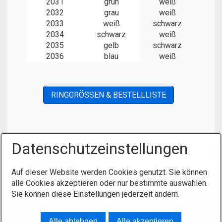
2031
grün
weiß
2032
grau
weiß
2033
weiß
schwarz
2034
schwarz
weiß
2035
gelb
schwarz
2036
blau
weiß
RINGGRÖSSEN & BESTELLLISTE
Datenschutzeinstellungen
Auf dieser Website werden Cookies genutzt. Sie können
alle Cookies akzeptieren oder nur bestimmte auswählen.
Sie können diese Einstellungen jederzeit ändern.
Startseite
Newsletter
Kontakt
Impressum
Alle ablehnen
Alle akzeptieren